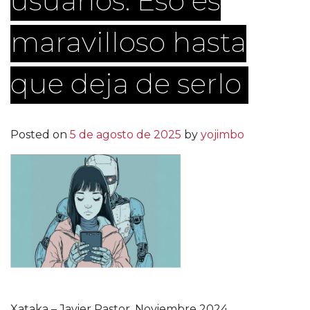
usuarios. Eso es
maravilloso hasta
que deja de serlo
Posted on
5 de agosto de 2025
by
yojimbo
Xataka – Javier Pastor. Noviembre 2024