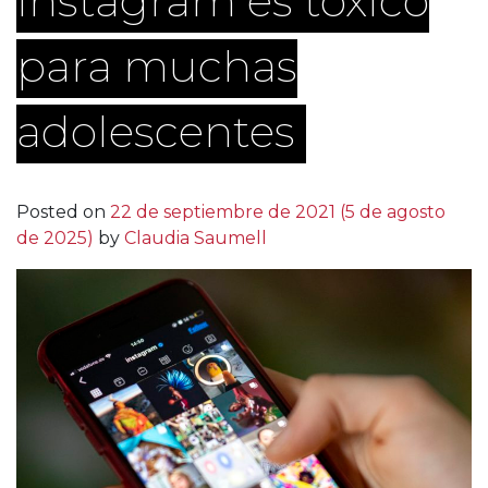
Instagram es tóxico
para muchas
adolescentes
Posted on
22 de septiembre de 2021
(5 de agosto
de 2025)
by
Claudia Saumell