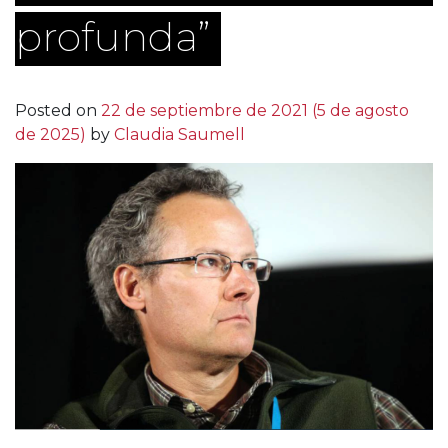
profunda”
Posted on
22 de septiembre de 2021
(5 de agosto
de 2025)
by
Claudia Saumell